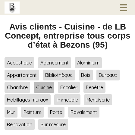
Togg
navig
Avis clients - Cuisine - de LB
Concept, entreprise tous corps
d’état à Bezons (95)
Acoustique
Agencement
Aluminium
Appartement
Bibliothèque
Bois
Bureaux
Chambre
Cuisine
Escalier
Fenêtre
Habillages muraux
Immeuble
Menuiserie
Mur
Peinture
Porte
Ravalement
Rénovation
Sur mesure